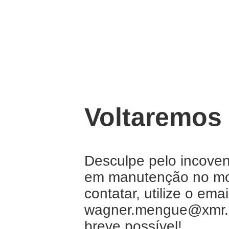
Voltaremos
Desculpe pelo incoven
em manutenção no mo
contatar, utilize o emai
wagner.mengue@xmr.
breve possível!